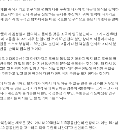
체제를 종식시키고 항구적인 평화체제를 구축해 나가야 한다는데 인식을 같이하
이 한반도지역에서 만나 종전을 선언하는 문제를 추진하기 위해 협력해 나가기로
체제 종식과 항구적인 평화체제는 바로 국토를 영구적으로 분단시키겠다는 말에
문하여 김정일과 합의하고 돌아온 것은 조국의 영구분단이다. 그 기나긴 60년
극과 고통을 겪고서 겨우 한 일이란 것이 60년 전의 분단 상태로 되돌아가자는
권을 스스로 부정하고 60년간의 분단의 고통에 대한 책임을 면제하고 다시 분
반동, 반역적 합의인 것이다.
도 6.15공동선언과 마찬가지로 조국의 통일을 지향하고 있지 않고 조국의 영
반동적이란 말의 의미는 지난 60년간의 분단을 극복하는 것이 아니라 다시 60
 그리고 반역적이란 말의 의미는 이들 합의가 대한민국헌법에 규정된 통일을
추진하고 있고 또한 북한에 대한 대한민국의 주권을 포기한다는 것이다.
 대해 준비해간 보자기가 작아서 다 담아올 수 없을 만큼 큰 성과를 거두었다
얻어 온 것은 고작 시가 8억 원에 해당하는 양송이 4톤뿐이다. 그러나 그가 지
아니라 계산조차 불가능한 대한민국 정통성의 부인, 북한동포의 노예생활 영구
통령으로서는 해서는 안 될 반역이라는 딱지다.
북합의는 새로운 것이 아니라 2000년의 6.15공동선언의 연장이다. 이번 10.4남
6.15 공동선언을 고수하고 적극 구현해 나간다”고 선언하고 있다.