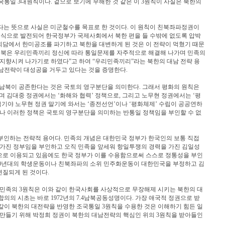
국통일 3대원칙이다. 겉으로 보기에 무해한 것 같은 이 3원칙이 사실은 북한의
다는 뜻으로 사실은 미군철수를 목표로 한 것이다. 이 원칙이 친북좌파정권이
형식으로 발전되어 한국정부가 국제사회에서 북한 편을 들 수밖에 없도록 압박
자회담에서 한미공조를 파기하고 북한을 대변하게 된 것은 이 전략이 먹혔기 때문
남과 북은 우리민족끼리 정신에 따라 통일문제를 자주적으로 해결해 나가며 민족의
 지향시켜 나가기로 하였다”고 하여 “우리민족끼리”라는 북한의 대남 전략 용
남전략이 대성공을 거두고 있다는 것을 증명한다.
 남북이 공존한다는 것은 국토의 영구분단을 의미한다. 그래서 평화의 원칙은
 김대중 정권에서는 ‘화해와 협력’ 정책으로, 그리고 노무현 정권에서는 ‘평
급기야 노무현 정권 말기에 와서는 ‘종전선언’이나 ‘평화체제’ 수립이 공공연하
러나 이러한 정책은 국토의 영구분단을 의미하는 반통일 정책임을 부인할 수 없
부인하는 전략적 용어다. 민족의 개념은 대한민국 정부가 한국인의 보통 직접
 가진 정부임을 부인하고 오직 민족을 앞세워 항일투쟁의 경력을 가진 김일성
으로 이용되고 있음에도 한국 정부가 이를 수용함으로써 스스로 정통성을 부인
 80년대의 학생운동이나 친북좌파의 소위 민주화운동이 대한민국을 부정하고 김
질되게 된 것이다.
 민족의 3원칙은 이와 같이 한국사회를 사상적으로 무장해제 시키는 북한의 대
의의 시초는 바로 1972년의 7.4남북공동성명이다. 가장 애국적 정권으로 받
같이 북한의 대전략을 반영한 조국통일 3원칙을 수용한 것은 이해하기 힘든 일
 만들기 위해 박정희 정권이 북한의 대남전략의 핵심인 위의 3원칙을 받아들인