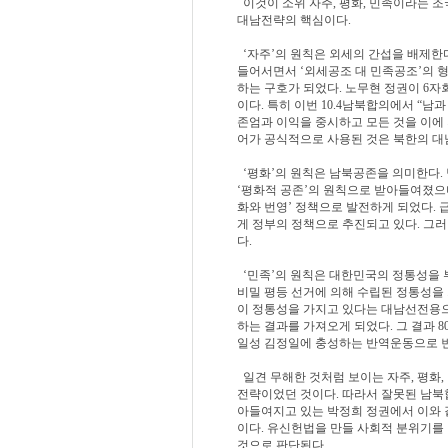
이것이 소위 자주, 평화, 민족이라는 조
대남전략의 핵심이다.
‘자주’의 원칙은 외세의 간섭을 배제한
들어서면서 ‘외세공조 대 민족공조’의 
하는 구호가 되었다. 노무현 정권이 6
이다. 특히 이번 10.4남북합의에서 “
존엄과 이익을 중시하고 모든 것을 이에
어가 공식적으로 사용된 것은 북한의 대
‘평화’의 원칙은 남북공존을 의미한다.
‘평화적 공존’의 원칙으로 받아들여졌으며
화와 번영’ 정책으로 발전하게 되었다. 
게 정부의 정책으로 추진되고 있다. 그
다.
‘민족’의 원칙은 대한민국의 정통성을 
비밀 평등 선거에 의해 수립된 정통성을
이 정통성을 가지고 있다는 대남선전용
하는 결과를 가져오게 되었다. 그 결과
일성 김정일에 충성하는 반역운동으로 변
일견 무해한 것처럼 보이는 자주, 평화,
전략이었던 것이다. 따라서 잘못된 남북합
아들여지고 있는 박정희 정권에서 이와 
이다. 유신헌법을 만들 사회적 분위기를
것으로 판단된다.