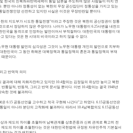
및 한국의 친북좌파반역세력이 통일 담론을 주도하여 많은 사람들이 마치 연
. 뿐만 아니라 정통성이 없는 북한의 무장 공산집단이 정통성을 가지고 있는
통일전쟁인양 선전하고 있지만 사실은 이것은 무장반란일 뿐이다.
.. 북한의 지도부가 시도한 통일전쟁”이라고 주장한 것은 북한의 공산정권이 정통
으로서 정당하지 않은 주장이다. 나아가 노무현 대통령이 6.25사변을 내전으
대한민국을 동격으로 인정하는 발언이어서 부적절하다. 대한민국의 대통령이 대
 있다는 것은 현 시대의 비극이라고 하지 않을 수 없다.
 노무현 대통령 발언의 심각성은 그것이 노무현 대통령 개인의 발언으로 치부하
 대한민국이 그 동안 취해온 대북정책과 통일정책의 혼돈과 통일정책의 부재
 때문이다.
 그리고 반역적 의미
 결과에 대해 자화자찬하고 있지만 10.4합의는 김정일의 위상만 높이고 북한
일적, 반동적, 그리고 반역 문서일 뿐이다. 이번 10.4합의는 결국 1948년
속한 것에 불과하다.
북은 6.15 공동선언을 고수하고 적극 구현해 나간다”고 하였다. 6.15공동선언은
통일이 아니라 분단의 고착화에 불과하다. 따라서 10.4남북합의도 6.15공동선
사상과 제도의 차이를 초월하여 남북관계를 상호존중과 신뢰 관계로 확고히 전
과 제도의 차이를 초월한다는 것은 대한민국헌법에 규정된 자유민주적 기본질서
 한다는 것과 배치된다.