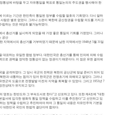
 정통성에 바탕을 두고 자유통일을 목표로 통일논의의 주도권을 행사해야 한
립에 이르는 기간은 한민족이 통일된 정부를 수립할 절호의 기회였다. 다시 말하
 사람은 별로 없었다. 그러나 소련이 북한에 공산정권을 수립할 의도를 가지고
수립하는 것은 애당초 불가능하였다.
 총선거를 실시하게 되었을 때 가장 좋은 통일의 기회를 가졌었다. 그러나
는 공산
지역에서의 총선거를 거부하였기 때문에 남한 지역에서만 1948년 5월 31일
대표하는 유일한 합법 정부다. 대한민국은 총선거를 통해 민의에 의해 수립
력으로 권력을 장악한 정통성이 없는 정권이기 때문이다. 이 점은 유엔 결의에
한국을 공격하였다. 그 당시 국군의 전력은 북한의 공산군에 맞설 준비가 되어 있
 북한과 내통하는 첩자가 있어 한국군은 전쟁초기에 와해되고 말았다. 그러나
엔군의 도움으로 전쟁발발 이전의 지역을 회복할 수 있었다. 그리고 1953년 7
 정전상태가 유지되고 있다.
 영토는 한반도와 그 부속도서로 한다”고 선포하고 있다. 또한 제4조에 “대한
본질서에 입각한 평화적 통일 정책을 수립하고 이를 추진한다”고 선언하고 있
향하는 정책을 수립하고 추진하여야 하며 그 통일의 내용은 자유민주적 기본질
이 대한민국 국민의 헌법적 결단이며 합의다.