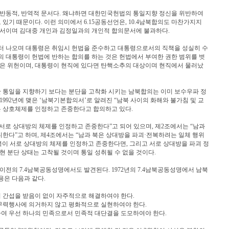
적, 반동적, 반역적 문서다. 왜냐하면 대한민국헌법의 통일지향 정신을 위반하여
기 때문이다. 이런 의미에서 6.15공동선언은, 10.4남북합의도 마찬가지지
문서이며 김대중 개인과 김정일과의 개인적 합의문서에 불과하다.
 나오며 대통령은 취임시 헌법을 준수하고 대통령으로서의 직책을 성실히 수
의 대통령이 헌법에 반하는 합의를 하는 것은 헌법에서 부여한 권한 범위를 벗
것은 위헌이며, 대통령이 현직에 있다면 탄핵소추의 대상이며 현직에서 물러났
 통일을 지향하기 보다는 분단을 고착화 시키는 남북합의는 이미 보수우파 정
1992년에 맺은 ‘남북기본합의서’로 알려진 “남북 사이의 화해와 불가침 및 교
은 상호체제를 인정하고 존중한다고 합의하고 있다.
서로 상대방의 체제를 인정하고 존중한다”고 되어 있으며, 제2조에서는 “남과
한다”고 하며, 제4조에서는 “남과 북은 상대방을 파괴·전복하려는 일체 행위
북이 서로 상대방의 체제를 인정하고 존중한다면, 그리고 서로 상대방을 파괴 정
현 분단 상태는 고착될 것이며 통일 성취될 수 없을 것이다.
전의 7.4남북공동성명에서도 발견된다. 1972년의 7.4남북공동성명에서 남북
용은 다음과 같다.
 간섭을 받음이 없이 자주적으로 해결하여야 한다.
무력행사에 의거하지 않고 평화적으로 실현하여야 한다.
여 우선 하나의 민족으로서 민족적 대단결을 도모하여야 한다.