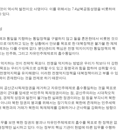
이 역사적 발전이요 사명이다. 이를 위해서는 7.4남북공동성명을 비롯하여
 있다.
성
과 통일을 지향하는 통일정책을 구별하지 않고 둘을 혼돈한데서 비롯된 것으
으로 대치하고 있는 현 상황에서 안보를 목표로 한 대북정책은 불가불 한 체제
책과는 다를 수밖에 없다. 분단관리의 핵심은 전쟁 억지이지만 통일정책의 핵
또는 민주화, 그리고 자유민주체제로의 흡수통일이다.
억지하는 것이 전략적 목표다. 전쟁을 억지하는 방법은 우리가 적보다 더 강한
 목표는 우리가 단독으로 성취할 수도 있고 동맹국과 힘을 합하여 성취할 수도
 전쟁억지력을 유지해왔다. 이러한 전쟁억지정책을 대북정책이라고 부를 수 있
력이 존재한다는 것을 전제로 하기 때문이다.
의 공산군사독재정권을 제거하고 자유민주체제로 흡수통일하는 것을 목표로
정권이 군대를 앞세운 비민주적 독재정권이라는 점, 공산주의라는 시대착오적
, 경제적 성장과 발전이 불가능한 실패한 정권이라는 점 등을 부각시켜 북한
만 아니라 북한 정권의 붕괴를 위해서는 장기적으로 북한에 존재하는 민주세력
며 북한과의 거래가 북한의 독재체제를 강화하거나 군사력을 강화하는 방향으
무를 보면 북한 정권의 붕괴나 자유민주체제로의 흡수를 목표로 한 정책은 없
지원정책만 실시하고 있다. 이는 정부의 핵심 기관이 헌법에 따른 임무를 수행하