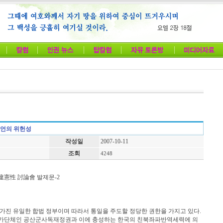
선언의 위헌성
작성일
2007-10-11
조회
4248
憲性 討論會 발제문-2
진 유일한 합법 정부이며 따라서 통일을 주도할 정당한 권한을 가지고 있다.
국가단체인 공산군사독재정권과 이에 충성하는 한국의 친북좌파반역세력에 의