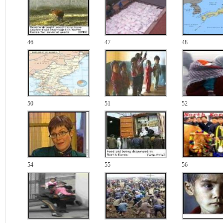
46
47
48
50
51
52
54
55
56