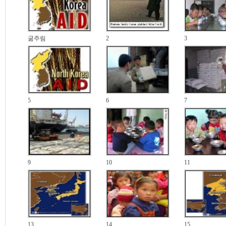
굶주림
2
3
5
6
7
9
10
11
13
14
15