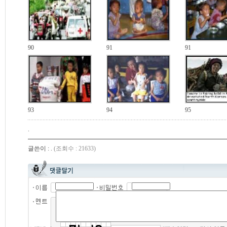
90
91
91
93
94
95
.
글쓴이 : .
(조회수 : 21633)