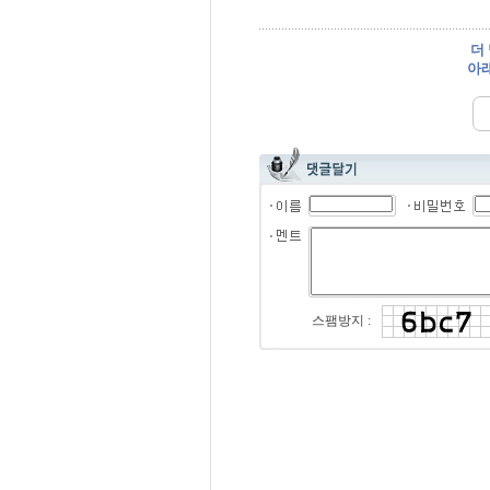
더
아래
스팸방지 :