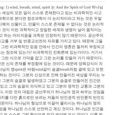
 1) wind, breath, mind, spirit 는 And the Spirit of God 하나님
는 세상의 모든 일이 스스로 존재한다고 믿는 비과학적인 사고
 과학으로 본다면 창조과학이 더 논리적이라고 하는 것은 두말
 지혜의 산물이고, 만물이 스스로 존재될 수 없다는 것은 논리적
든 것이 이런 과학적이고 정밀한 세계와 생명이 살아 움직이는
고 하는 어리석음을 과학은 인정하지 않기 때문이다. 공산주의
종교를 거부 및 반종교선전의 자유를 가지고 있다. 때문에 그들
 그런 비과학적인 믿음 안에서 인간의 영혼은 철저히 부정되고
초는 창조에 있는가? 비과학적인 진화론에 있는가이다. 거기서
 그런 식으로 가닥을 잡고 그런 논리를 만들어 가기 때문이다.
것은 신의 존재를 부정함에 있는 것이다. 때문에 양육강식이 자
의 영spirit은 바람wind같이 숨결breath처럼 곁에 있고 또한
 하는 것이다. 그분의 신성으로 인해 만들어진 세상을 우리는 누
은 그분의 숨결로 발생하였고 그분의 숨결로 만들어진 인간은
있고 그의 숨결의 의식하고 있고 그분의 영적인 교통과 그분의
. 이런 것의 대립은 공산주의가 하나님의 영과 싸우는 것임을
가치를 다만 흙으로만 보려는 자들의 반인권적 반인륜적 반인도
때문이다. 하나님의 형상으로 이끌어 올리시는 하나님의 영의
성을 하나님은 스스로 선언하고 계신 것이다. 하나님은 인간을
 또 스스로 그런 형상으로 인간 세상에 오신 것이다. 이름 하